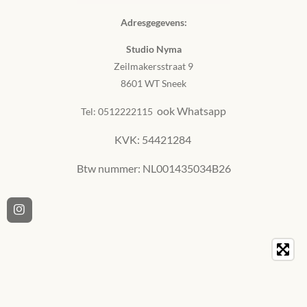
Adresgegevens:
Studio Nyma
Zeilmakersstraat 9
8601 WT Sneek
ook
Whatsapp
Tel: 0512222115
KVK: 54421284
Btw nummer: NL001435034B26
I
n
s
t
a
g
r
a
m