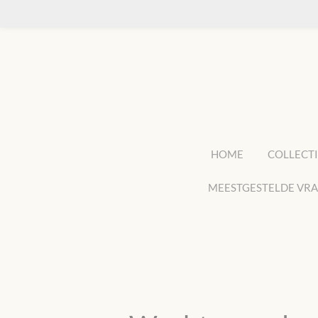
Ga
direct
naar
de
hoofdinhoud
HOME
COLLECTI
MEESTGESTELDE VR