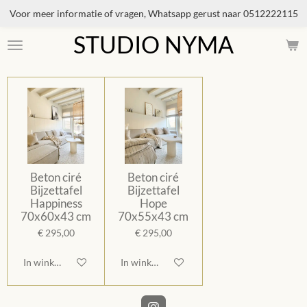
Voor meer informatie of vragen, Whatsapp gerust naar 0512222115
Ga
direct
STUDIO NYMA
naar
de
hoofdinhoud
Beton ciré
Beton ciré
Bijzettafel
Bijzettafel
Happiness
Hope
70x60x43 cm
70x55x43 cm
€ 295,00
€ 295,00
In winkelwagen
In winkelwagen