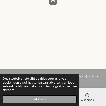
I
n
s
t
a
g
r
a
m
© 2022 - 2026 STUDIO NYMA | Op maat gemaakte Beton ciré tafels | Particuliere
Deze website gebruikt cookies voor analyse-
en B2B leveringen | Webshop |
doeleinden en/of het tonen van advertenties. Door
gebruik te blijven maken van de site gaat u hiermee
akkoord.
Akkoord
E-mailadres
Instagram
WhatsApp