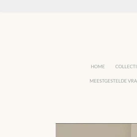
Ga
direct
naar
de
hoofdinhoud
HOME
COLLECTI
MEESTGESTELDE VR