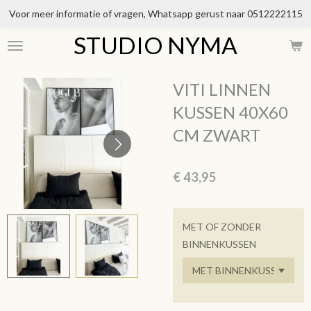
Voor meer informatie of vragen, Whatsapp gerust naar 0512222115
Ga
direct
STUDIO NYMA
naar
de
hoofdinhoud
VITI LINNEN
KUSSEN 40X60
CM ZWART
€ 43,95
MET OF ZONDER
BINNENKUSSEN