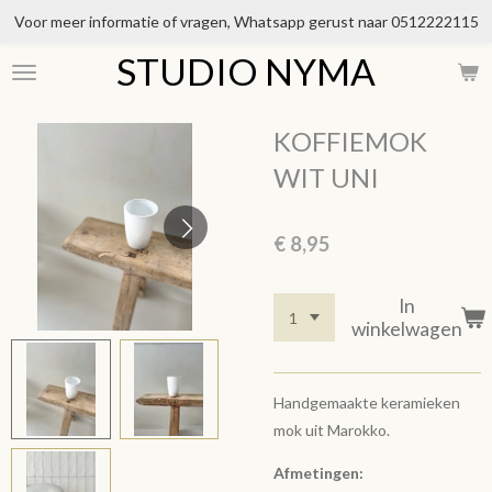
Voor meer informatie of vragen, Whatsapp gerust naar 0512222115
Ga
direct
STUDIO NYMA
naar
de
hoofdinhoud
KOFFIEMOK
WIT UNI
€ 8,95
In
winkelwagen
Handgemaakte keramieken
mok uit Marokko.
Afmetingen: