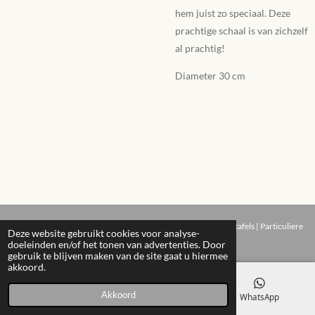
hem juist zo speciaal. Deze
prachtige schaal is van zichzelf
al prachtig!
Diameter 30 cm
© 2022 - 2026 STUDIO NYMA | Op maat gemaakte Beton ciré tafels | Particuliere
Deze website gebruikt cookies voor analyse-
en B2B leveringen | Webshop |
doeleinden en/of het tonen van advertenties. Door
gebruik te blijven maken van de site gaat u hiermee
akkoord.
Akkoord
E-mailadres
Instagram
WhatsApp