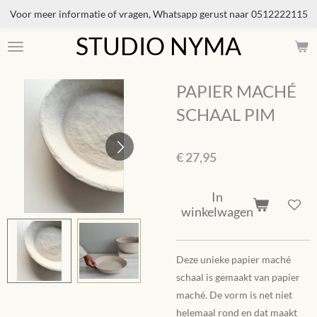
Voor meer informatie of vragen, Whatsapp gerust naar 0512222115
Ga
direct
STUDIO NYMA
naar
de
hoofdinhoud
PAPIER MACHÉ
SCHAAL PIM
€ 27,95
In
winkelwagen
Deze unieke papier maché
schaal is gemaakt van papier
maché. De vorm is net niet
helemaal rond en dat maakt