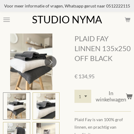
Voor meer informatie of vragen, Whatsapp gerust naar 0512222115
Ga
direct
STUDIO NYMA
naar
de
hoofdinhoud
PLAID FAY
LINNEN 135x250
OFF BLACK
€ 134,95
In
winkelwagen
Plaid Fay is van 100% grof
linnen, en
prachtig van