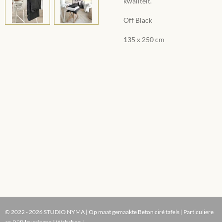
kwaliteit.
Off Black
135 x 250 cm
© 2022 - 2026 STUDIO NYMA | Op maat gemaakte Beton ciré tafels | Particuliere