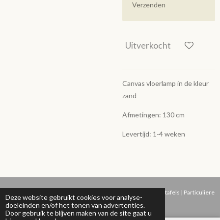
Verzenden
Uitverkocht
Canvas vloerlamp in de kleur
zand
Afmetingen: 130 cm
Levertijd: 1-4 weken
© 2022 - 2026 STUDIO NYMA | Op maat gemaakte Beton ciré tafels | Particuliere
Deze website gebruikt cookies voor analyse-
en B2B leveringen | Webshop |
doeleinden en/of het tonen van advertenties.
Door gebruik te blijven maken van de site gaat u