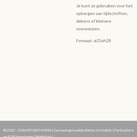
Je kunt ze gebruiken voor het
opbergen van tijdschriften,
dekens of kleinere
voorwerpen.
Formaat: ø25xh28
© 2022 - 2026 STUDIO NYMA | Op maat gemaakte Beton ciré tafels | Particuliere
en B2B leveringen | Webshop |